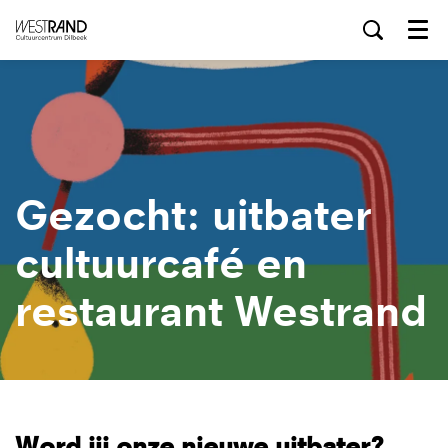
Menu
Gezocht: uitbater
cultuurcafé en
restaurant Westrand
Word jij onze nieuwe uitbater?