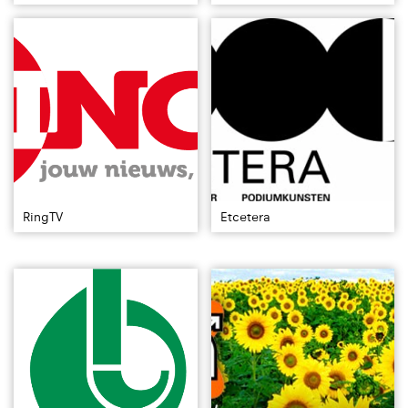
RingTV
Etcetera