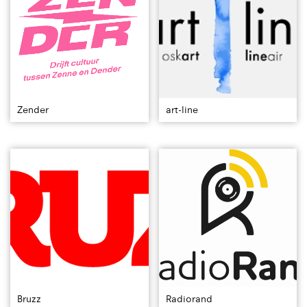
Zender
art-line
Bruzz
Radiorand