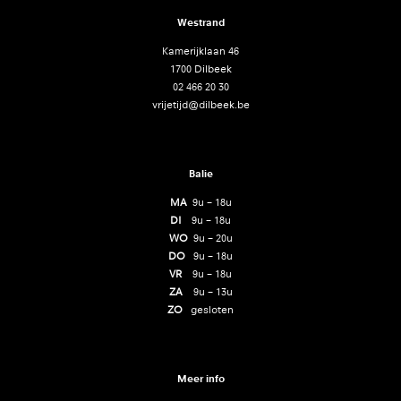
Westrand
Kamerijklaan 46
1700 Dilbeek
02 466 20 30
vrijetijd@dilbeek.be
Balie
MA
9u – 18u
DI
9u – 18u
WO
9u – 20u
DO
9u – 18u
VR
9u – 18u
ZA
9u – 13u
ZO
gesloten
Meer info