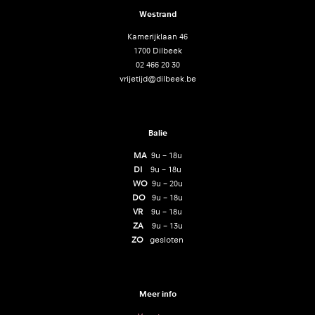
Westrand
Kamerijklaan 46
1700 Dilbeek
02 466 20 30
vrijetijd@dilbeek.be
Balie
MA
9u – 18u
DI
9u – 18u
WO
9u – 20u
DO
9u – 18u
VR
9u – 18u
ZA
9u – 13u
ZO
gesloten
Meer info