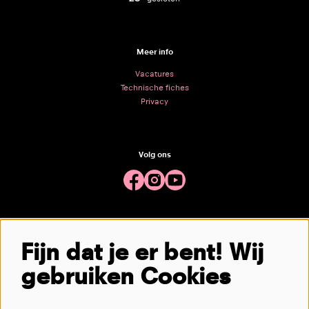
Meer info
Vacatures
Technische fiches
Privacy
Volg ons
Meld je aan voor de nieuwsbrief
Fijn dat je er bent! Wij
gebruiken Cookies
aanmelden