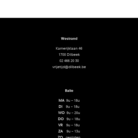
Westrand
Kamerijklaan 46
1700 Dilbeek
02 466 20 30
vrijetijd@dilbeek.be
Balie
MA
9u – 18u
DI
9u – 18u
WO
9u – 20u
DO
9u – 18u
VR
9u – 18u
ZA
9u – 13u
ZO
gesloten