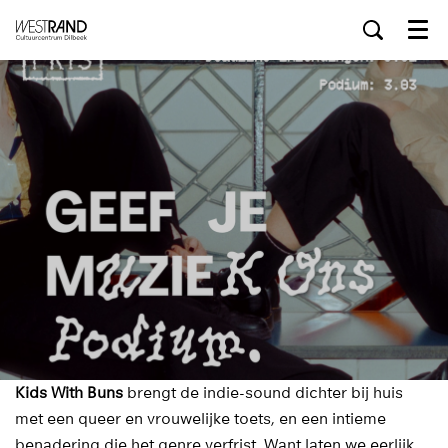
Menu
Kids With Buns
brengt de indie-sound dichter bij huis
met een queer en vrouwelijke toets, en een intieme
benadering die het genre verfrist. Want laten we eerlijk