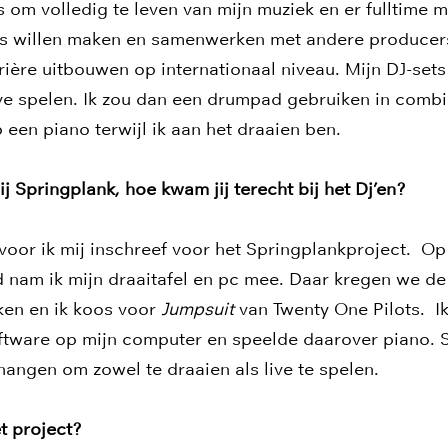
 om volledig te leven van mijn muziek en er fulltime me
 willen maken en samenwerken met andere producers
rière uitbouwen op internationaal niveau. Mijn DJ-sets
e spelen. Ik zou dan een drumpad gebruiken in combin
 een piano terwijl ik aan het draaien ben.
j Springplank, hoe kwam jij terecht bij het Dj’en?
l voor ik mij inschreef voor het Springplankproject. Op
nam ik mijn draaitafel en pc mee. Daar kregen we d
en en ik koos voor
Jumpsuit
van Twenty One Pilots. I
ftware op mijn computer en speelde daarover piano. S
 hangen om zowel te draaien als live te spelen.
t project?