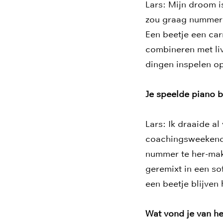
Lars: Mijn droom is
zou graag nummers
Een beetje een car
combineren met liv
dingen inspelen op
Je speelde piano bi
Lars: Ik draaide a
coachingsweekend 
nummer te her-mak
geremixt in een so
een beetje blijven
Wat vond je van he