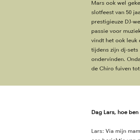
Mars ook wel geken
slotfeest van 50 ja
prestigieuze DJ-w
passie voor muziek
vindt het ook leuk
tijdens zijn dj-se
ondervinden. Ondank
de Chiro fuiven to
Dag Lars, hoe ben 
Lars: Via mijn mam