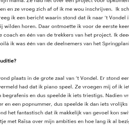
mijn mama. Ze had het over een project voor opkomend
n en ze vroeg zich af of ik me wou inschrijven. Ik sch
reeg ik een bericht waarin stond dat ik naar ‘t Vondel 
 wilden horen. Daar ontmoette ik voor de eerste keer
 coach en één van de trekkers van het project. Ik deed
oilà ik was één van de deelnemers van het Springplan
uditie?
vond plaats in de grote zaal van ‘t Vondel. Er stond e
ermeld had dat ik piano speel. Ze vroegen mij of ik iet
 begrafenis en dus speelde ik iets triestigs. Nadien 
r en een popnummer, dus speelde ik dan iets vrolijks
d het fantastisch dat ik makkelijk van gevoel kon sw
tje met Raïsa over mijn ambities en hoe lang ik al be