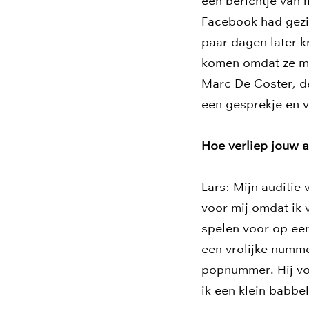
een berichtje van 
Facebook had gezie
paar dagen later k
komen omdat ze mij
Marc De Coster, de
een gesprekje en v
Hoe verliep jouw a
Lars: Mijn auditie 
voor mij omdat ik v
spelen voor op een
een vrolijke numme
popnummer. Hij von
ik een klein babbel