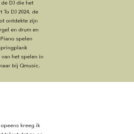
 de DJ die het
rt To DJ 2024, de
t ontdekte zijn
orgel en drum en
 Piano spelen
Springplank
 van het spelen in
naar bij Qmusic.
 opeens kreeg ik