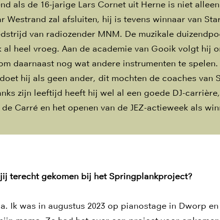
d als de 16-jarige Lars Cornet uit Herne is niet alleen
ar Westrand zal afsluiten, hij is tevens winnaar van Sta
edstrijd van radiozender MNM. De muzikale duizendpoo
 al heel vroeg. Aan de academie van Gooik volgt hij 
 om daarnaast nog wat andere instrumenten te spelen.
ts doet hij als geen ander, dit mochten de coaches van 
s zijn leeftijd heeft hij wel al een goede DJ-carrière,
t de Carré en het openen van de JEZ-actieweek als win
jij terecht gekomen bij het Springplankproject?
a. Ik was in augustus 2023 op pianostage in Dworp en