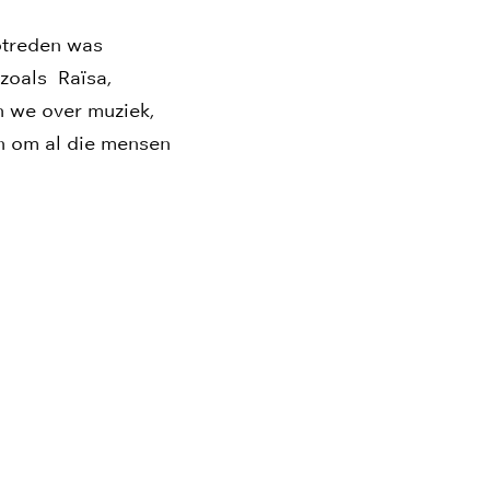
optreden was
zoals Raïsa,
n we over muziek,
jn om al die mensen