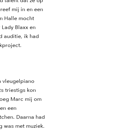
 talent dat ze op
reef mij in en een
in Halle mocht
 Lady Blaxx en
 auditie, ik had
kproject.
en vleugelpiano
s triestigs kon
vroeg Marc mij om
 en een
itchen. Daarna had
zig was met muziek.