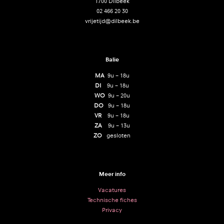
1700 Dilbeek
02 466 20 30
vrijetijd@dilbeek.be
Balie
MA
9u – 18u
DI
9u – 18u
WO
9u – 20u
DO
9u – 18u
VR
9u – 18u
ZA
9u – 13u
ZO
gesloten
Meer info
Vacatures
Technische fiches
Privacy