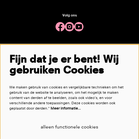
Volg ons
Meld je aan voor de nieuwsbrief
Fijn dat je er bent! Wij
gebruiken Cookies
aanmelden
We maken gebruik van cookies en vergelijkbare technieken om het
Deze site wordt beschermd door reCAPTCHA, dataverwerking gebeurt in overeenstemming met de
Cloud Data Processing
gebruik van de website te analyseren, om het mogelijk te maken
Addendum
van Google.
content van derden af te beelden, zoals ook video’s, en voor
verschillende andere toepassingen. Deze cookies worden ook
geplaatst door derden."
Meer informatie…
alleen functionele cookies