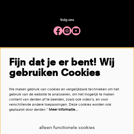
Volg ons
Meld je aan voor de nieuwsbrief
Fijn dat je er bent! Wij
gebruiken Cookies
aanmelden
We maken gebruik van cookies en vergelijkbare technieken om het
Deze site wordt beschermd door reCAPTCHA, dataverwerking gebeurt in overeenstemming met de
Cloud Data Processing
gebruik van de website te analyseren, om het mogelijk te maken
Addendum
van Google.
content van derden af te beelden, zoals ook video’s, en voor
verschillende andere toepassingen. Deze cookies worden ook
geplaatst door derden."
Meer informatie…
alleen functionele cookies