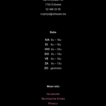
1700 Dilbeek
02 466 20 30
vrijetijd@dilbeek.be
Balie
MA
9u – 18u
DI
9u – 18u
WO
9u – 20u
DO
9u – 18u
VR
9u – 18u
ZA
9u – 13u
ZO
gesloten
Meer info
Vacatures
Technische fiches
Privacy