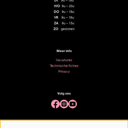
DI
9u – 18u
WO
9u – 20u
DO
9u – 18u
VR
9u – 18u
ZA
9u – 13u
ZO
gesloten
Meer info
Vacatures
Technische fiches
Privacy
Volg ons
Meld je aan voor de nieuwsbrief