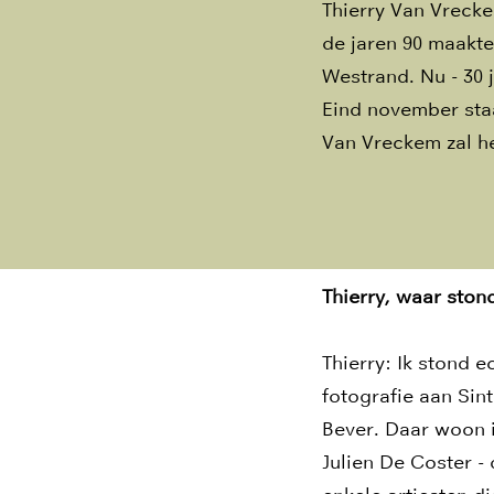
Thierry Van Vrecke
de jaren 90 maakte
Westrand. Nu - 30 
Eind november staa
Van Vreckem zal 
Thierry, waar stond
Thierry: Ik stond e
fotografie aan Sin
Bever. Daar woon 
Julien De Coster -