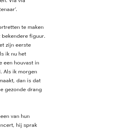
en. Via via
enaar’.
rtretten te maken
 bekendere figuur.
t zijn eerste
s ik nu het
e een houvast in
d. Als ik morgen
maakt, dan is dat
 de gezonde drang
 een van hun
ncert, hij sprak