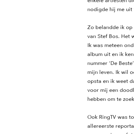
enkele artiesten di
nodigde hij me uit
Zo belandde ik op
van Stef Bos. Het 
Ik was meteen onder
album uit en ik ke
nummer ‘De Beste’ 
mijn leven. Ik wil 
opsta en ik weet da
voor mij een doodl
hebben om te zoeke
Ook RingTV was to
allereerste report