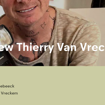
iew Thierry Van Vre
leebeeck
n Vreckem