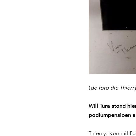
(
de foto die Thier
Will Tura stond h
podiumpensioen aan
Thierry: Kommil Fo