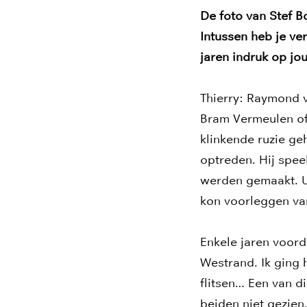
De foto van Stef Bo
Intussen heb je ve
jaren indruk op jo
Thierry: Raymond v
Bram Vermeulen of 
klinkende ruzie ge
optreden. Hij spee
werden gemaakt. Ui
kon voorleggen van
Enkele jaren voord
Westrand. Ik ging 
flitsen… Een van d
beiden niet gezien,