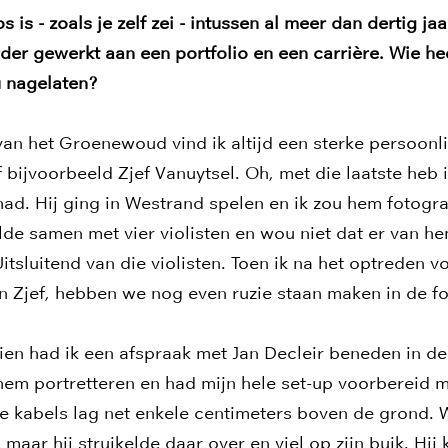
s is - zoals je zelf zei - intussen al meer dan dertig ja
rder gewerkt aan een portfolio en een carrière. Wie he
u nagelaten?
an het Groenewoud vind ik altijd een sterke persoonl
bijvoorbeeld Zjef Vanuytsel. Oh, met die laatste heb i
had. Hij ging in Westrand spelen en ik zou hem fotogra
lde samen met vier violisten en wou niet dat er van he
tsluitend van die violisten. Toen ik na het optreden v
 Zjef, hebben we nog even ruzie staan maken in de fo
ien had ik een afspraak met Jan Decleir beneden in de
hem portretteren en had mijn hele set-up voorbereid m
ie kabels lag net enkele centimeters boven de grond.
 maar hij struikelde daar over en viel op zijn buik. Hij