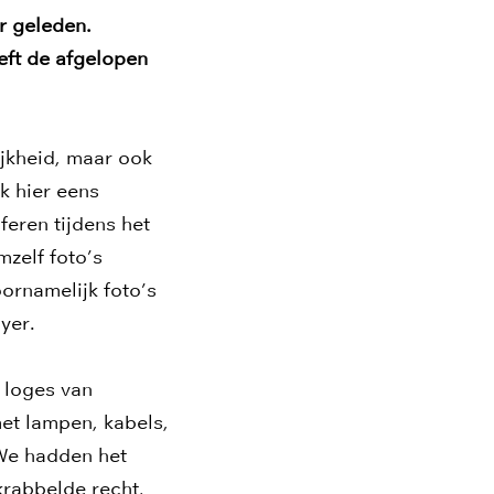
ar geleden.
eft de afgelopen
ijkheid, maar ook
k hier eens
feren tijdens het
mzelf foto’s
oornamelijk foto’s
yer.
 loges van
et lampen, kabels,
 We hadden het
 krabbelde recht,