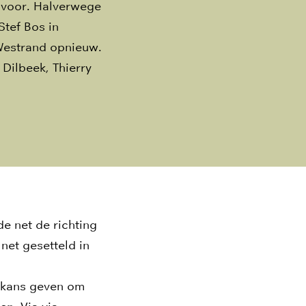
nivoor. Halverwege
Stef Bos in
 Westrand opnieuw.
Dilbeek, Thierry
de net de richting
net gesetteld in
e kans geven om