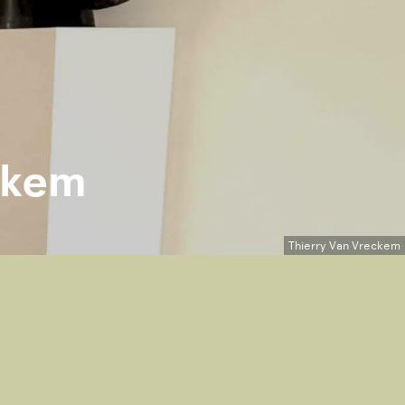
ckem
Thierry Van Vreckem