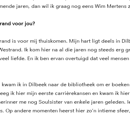
ende jaren, dan wil ik graag nog eens Wim Mertens z
rand voor jou?
rand is voor mij thuiskomen. Mijn hart ligt deels in Di
estrand. Ik kom hier na al die jaren nog steeds erg g
el liefde. En ik ben ervan overtuigd dat veel mensen
n kwam ik in Dilbeek naar de bibliotheek om er boeken 
reeg ik hier mijn eerste carrièrekansen en kwam ik hie
 herinner me nog Soulsister van enkele jaren geleden. 
jes. Op andere momenten heerst hier zo’n intieme sfeer,