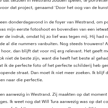
e dat seizoen in Westrand zouden spelen, te portretter
 voor dat project, genaamd 'Door het oog van de kunst
 een donderdagavond in de foyer van Westrand, om po
was mijn eerste fotoshoot en bovendien van een ietwat
 de indruk, omdat hij zo lief was tegen mij. Hij had ne
nde al die nummers vanbuiten. Nog steeds trouwens! Al
hoor, dan blijft dat voor mij erg relevant. Het geeft m
ook niet de beste zijn, want die heeft het beste al geha
t ik de perfecte foto of het perfecte schilderij heb ge
opende straat. Dan moet ik niet meer zoeken. Ik blijf
n naar die perfectie.
en aanwezig in Westrand. Zij maakten op dat moment
ages. Ik weet nog dat Will Tura aanwezig was op dat co