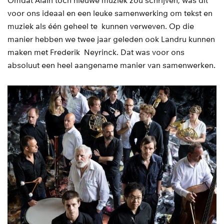
Omdat Alain toch nieuwe muziek zou schrijven, was dit
voor ons ideaal en een leuke samenwerking om tekst en
muziek als één geheel te kunnen verweven. Op die
manier hebben we twee jaar geleden ook Landru kunnen
maken met Frederik Neyrinck. Dat was voor ons
absoluut een heel aangename manier van samenwerken.