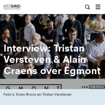
Menu
Interview: Tristan
Versteven & Alain
Craens over Egmont
Koen Broos
Foto's: Koen Broos en Tristan Versteven