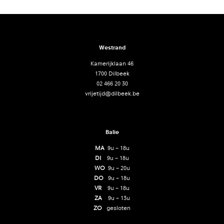
Westrand
Kamerijklaan 46
1700 Dilbeek
02 466 20 30
vrijetijd@dilbeek.be
Balie
MA
9u – 18u
DI
9u – 18u
WO
9u – 20u
DO
9u – 18u
VR
9u – 18u
ZA
9u – 13u
ZO
gesloten