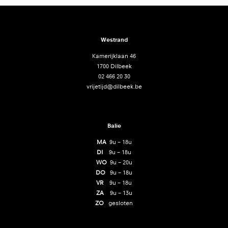
Westrand
Kamerijklaan 46
1700 Dilbeek
02 466 20 30
vrijetijd@dilbeek.be
Balie
MA
9u – 18u
DI
9u – 18u
WO
9u – 20u
DO
9u – 18u
VR
9u – 18u
ZA
9u – 13u
ZO
gesloten