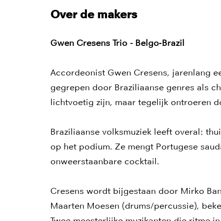
Over de makers
Gwen Cresens Trio - Belgo‑Brazil
Accordeonist Gwen Cresens, jarenlang ee
gegrepen door Braziliaanse genres als cho
lichtvoetig zijn, maar tegelijk ontroeren
Braziliaanse volksmuziek leeft overal: thu
op het podium. Ze mengt Portugese saudad
onweerstaanbare cocktail.
Cresens wordt bijgestaan door Mirko Bano
Maarten Moesen (drums/percussie), beken
Twee meesterlijke muzikanten die ritme in