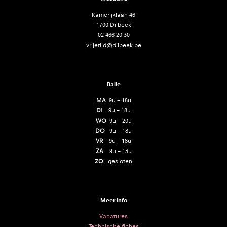
Kamerijklaan 46
1700 Dilbeek
02 466 20 30
vrijetijd@dilbeek.be
Balie
MA
9u – 18u
DI
9u – 18u
WO
9u – 20u
DO
9u – 18u
VR
9u – 18u
ZA
9u – 13u
ZO
gesloten
Meer info
Vacatures
Technische fiches