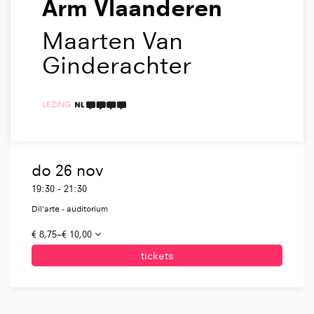
Arm Vlaanderen
Maarten Van
Ginderachter
LEZING
4 TAALICONEN
do 26 nov
19:30
-
21:30
Dil'arte - auditorium
€ 8,75–€ 10,00
tickets