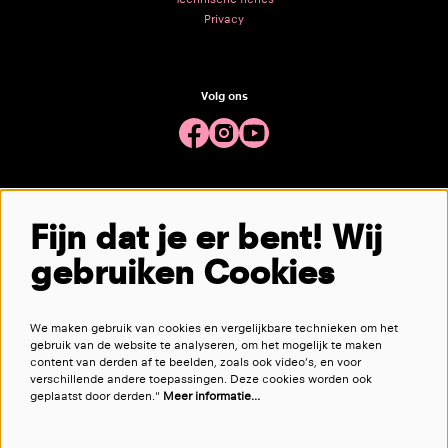
Privacy
Volg ons
Meld je aan voor de nieuwsbrief
Fijn dat je er bent! Wij
gebruiken Cookies
aanmelden
We maken gebruik van cookies en vergelijkbare technieken om het
Deze site wordt beschermd door reCAPTCHA, dataverwerking gebeurt in overeenstemming met de
Cloud Data Processing
gebruik van de website te analyseren, om het mogelijk te maken
Addendum
van Google.
content van derden af te beelden, zoals ook video’s, en voor
verschillende andere toepassingen. Deze cookies worden ook
geplaatst door derden."
Meer informatie…