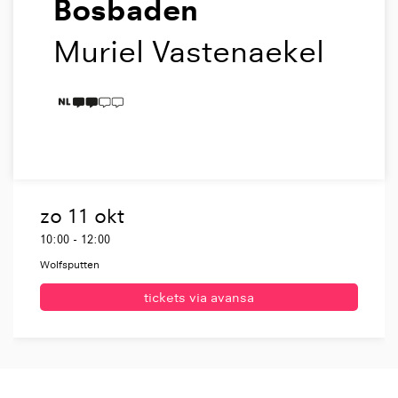
Bosbaden
Muriel Vastenaekel
2 TAALICONEN
zo 11 okt
10:00
-
12:00
Wolfsputten
tickets via avansa