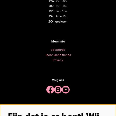
WO
9u – 20u
DO
9u – 18u
VR
9u – 18u
ZA
9u – 13u
ZO
gesloten
Meer info
Vacatures
Technische fiches
Privacy
Volg ons
Meld je aan voor de nieuwsbrief