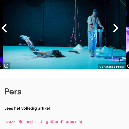
k
Constance Proux
Pers
Lees het volledig artikel
pzazz | Recensie - Un goûter d’après midi