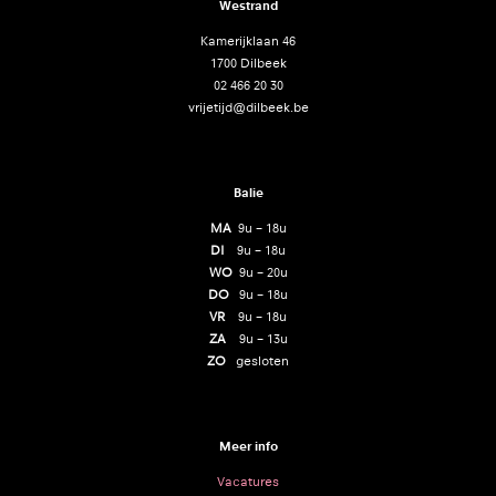
Westrand
Kamerijklaan 46
1700 Dilbeek
02 466 20 30
vrijetijd@dilbeek.be
Balie
MA
9u – 18u
DI
9u – 18u
WO
9u – 20u
DO
9u – 18u
VR
9u – 18u
ZA
9u – 13u
ZO
gesloten
Meer info
Vacatures