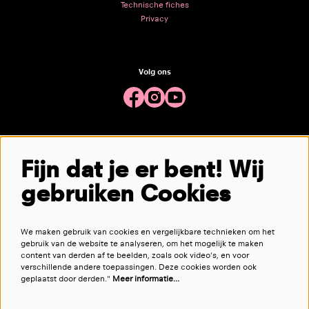
Technische fiches
Privacy
Volg ons
Meld je aan voor de nieuwsbrief
Fijn dat je er bent! Wij
gebruiken Cookies
aanmelden
We maken gebruik van cookies en vergelijkbare technieken om het
Deze site wordt beschermd door reCAPTCHA, dataverwerking gebeurt in overeenstemming met de
Cloud Data Processing
gebruik van de website te analyseren, om het mogelijk te maken
Addendum
van Google.
content van derden af te beelden, zoals ook video’s, en voor
verschillende andere toepassingen. Deze cookies worden ook
geplaatst door derden."
Meer informatie…