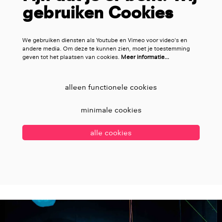
gebruiken Cookies
We gebruiken diensten als Youtube en Vimeo voor video's en
andere media. Om deze te kunnen zien, moet je toestemming
geven tot het plaatsen van cookies.
Meer informatie…
alleen functionele cookies
minimale cookies
alle cookies
Overslaan