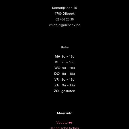
Kamerijklaan 46
1700 Dilbeek
02 466 20 30
vrijetijd@dilbeek.be
Balie
MA
9u – 18u
DI
9u – 18u
WO
9u – 20u
DO
9u – 18u
VR
9u – 18u
ZA
9u – 13u
ZO
gesloten
Meer info
Vacatures
Technische fiches