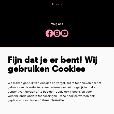
Privacy
Volg ons
Meld je aan voor de nieuwsbrief
Fijn dat je er bent! Wij
gebruiken Cookies
aanmelden
We maken gebruik van cookies en vergelijkbare technieken om het
Deze site wordt beschermd door reCAPTCHA, dataverwerking gebeurt in overeenstemming met de
Cloud Data Processing
gebruik van de website te analyseren, om het mogelijk te maken
Addendum
van Google.
content van derden af te beelden, zoals ook video’s, en voor
verschillende andere toepassingen. Deze cookies worden ook
geplaatst door derden."
Meer informatie…