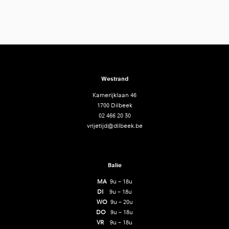
Westrand
Kamerijklaan 46
1700 Dilbeek
02 466 20 30
vrijetijd@dilbeek.be
Balie
MA
9u – 18u
DI
9u – 18u
WO
9u – 20u
DO
9u – 18u
VR
9u – 18u