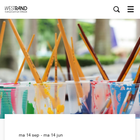
Menu
ma 14 sep
-
ma 14 jun