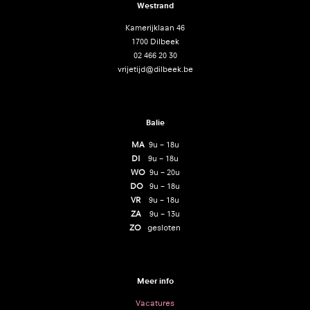
Westrand
Kamerijklaan 46
1700 Dilbeek
02 466 20 30
vrijetijd@dilbeek.be
Balie
MA
9u – 18u
DI
9u – 18u
WO
9u – 20u
DO
9u – 18u
VR
9u – 18u
ZA
9u – 13u
ZO
gesloten
Meer info
Vacatures