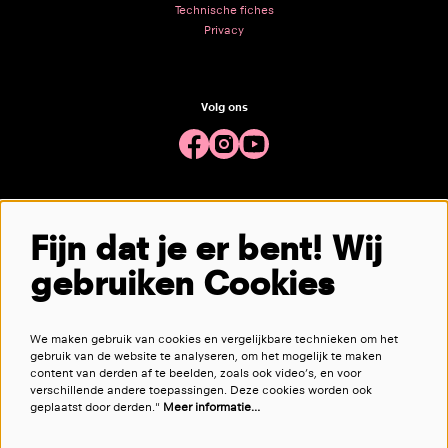
Technische fiches
Privacy
Volg ons
Meld je aan voor de nieuwsbrief
Fijn dat je er bent! Wij
gebruiken Cookies
aanmelden
We maken gebruik van cookies en vergelijkbare technieken om het
Deze site wordt beschermd door reCAPTCHA, dataverwerking gebeurt in overeenstemming met de
Cloud Data Processing
gebruik van de website te analyseren, om het mogelijk te maken
Addendum
van Google.
content van derden af te beelden, zoals ook video’s, en voor
verschillende andere toepassingen. Deze cookies worden ook
geplaatst door derden."
Meer informatie…