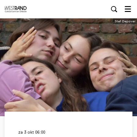
Menu
Stef Depover
za 3 okt
06:00