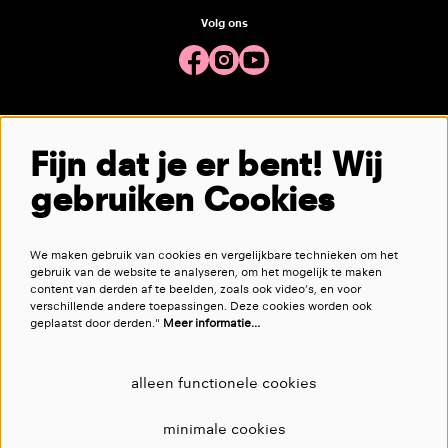
Volg ons
Meld je aan voor de nieuwsbrief
Fijn dat je er bent! Wij
gebruiken Cookies
aanmelden
We maken gebruik van cookies en vergelijkbare technieken om het
Deze site wordt beschermd door reCAPTCHA, dataverwerking gebeurt in overeenstemming met de
Cloud Data Processing
gebruik van de website te analyseren, om het mogelijk te maken
Addendum
van Google.
content van derden af te beelden, zoals ook video’s, en voor
verschillende andere toepassingen. Deze cookies worden ook
geplaatst door derden."
Meer informatie…
alleen functionele cookies
minimale cookies