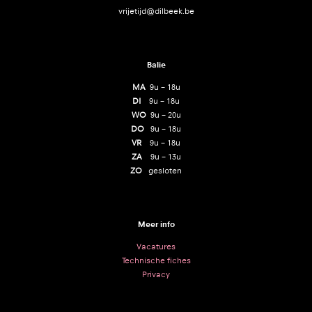
vrijetijd@dilbeek.be
Balie
MA
9u – 18u
DI
9u – 18u
WO
9u – 20u
DO
9u – 18u
VR
9u – 18u
ZA
9u – 13u
ZO
gesloten
Meer info
Vacatures
Technische fiches
Privacy