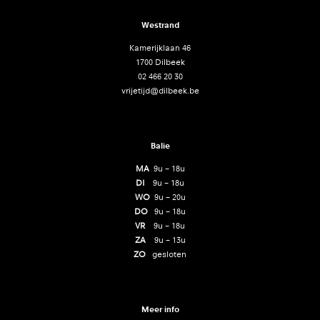
Westrand
Kamerijklaan 46
1700 Dilbeek
02 466 20 30
vrijetijd@dilbeek.be
Balie
MA
9u – 18u
DI
9u – 18u
WO
9u – 20u
DO
9u – 18u
VR
9u – 18u
ZA
9u – 13u
ZO
gesloten
Meer info