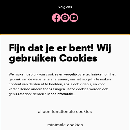
Volg ons
Meld je aan voor de nieuwsbrief
Fijn dat je er bent! Wij
gebruiken Cookies
aanmelden
We maken gebruik van cookies en vergelijkbare technieken om het
Deze site wordt beschermd door reCAPTCHA, dataverwerking gebeurt in overeenstemming met de
Cloud Data Processing
gebruik van de website te analyseren, om het mogelijk te maken
Addendum
van Google.
content van derden af te beelden, zoals ook video’s, en voor
verschillende andere toepassingen. Deze cookies worden ook
geplaatst door derden."
Meer informatie…
alleen functionele cookies
minimale cookies