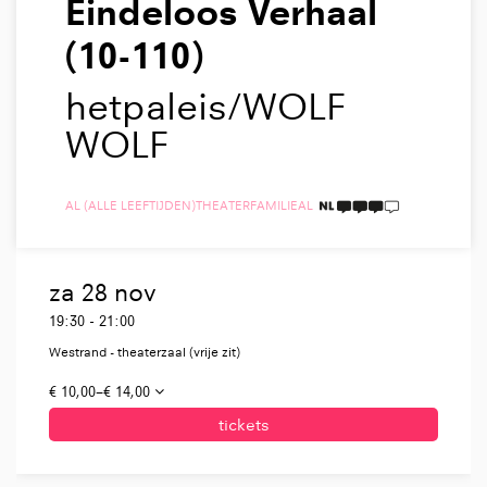
Eindeloos Verhaal
(10-110)
hetpaleis/WOLF
WOLF
AL (ALLE LEEFTIJDEN)
THEATER
FAMILIE
AL
3 TAALICONEN
za 28 nov
19:30
-
21:00
Westrand - theaterzaal (vrije zit)
€ 10,00–€ 14,00
tickets