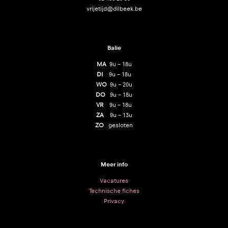
vrijetijd@dilbeek.be
Balie
MA
9u – 18u
DI
9u – 18u
WO
9u – 20u
DO
9u – 18u
VR
9u – 18u
ZA
9u – 13u
ZO
gesloten
Meer info
Vacatures
Technische fiches
Privacy