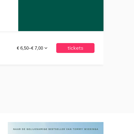
€ 6,50–€ 7,00
tickets