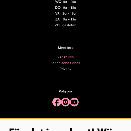
WO
9u – 20u
DO
9u – 18u
VR
9u – 18u
ZA
9u – 13u
ZO
gesloten
Meer info
Vacatures
Technische fiches
Privacy
Volg ons
Meld je aan voor de nieuwsbrief