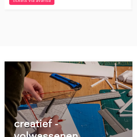
tickets via avansa
creatief -
volwassenen