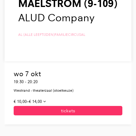
MAELSTROM (9-109)
ALUD Company
AL (ALLE LEEFTIJDEN)
FAMILIE
CIRCUS
AL
wo 7 okt
19:30
-
20:20
Westrand - theaterzaal (stoelkeuze)
€ 10,00–€ 14,00
tickets