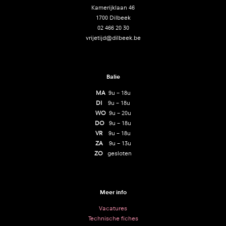
Kamerijklaan 46
1700 Dilbeek
02 466 20 30
vrijetijd@dilbeek.be
Balie
MA
9u – 18u
DI
9u – 18u
WO
9u – 20u
DO
9u – 18u
VR
9u – 18u
ZA
9u – 13u
ZO
gesloten
Meer info
Vacatures
Technische fiches