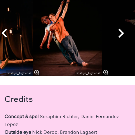
Jostijn_Ligtvoet
Jostijn_Ligtvoet
Credits
Concept & spel
Seraphim Richter, Daniel Fernández
López
Outside eye
Nick Deroo, Brandon Lagaert