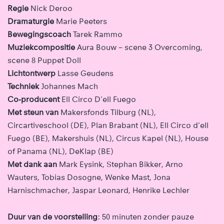
Regie
Nick Deroo
Dramaturgie
Marie Peeters
Bewegingscoach
Tarek Rammo
Muziekcompositie
Aura Bouw – scene 3 Overcoming,
scene 8 Puppet Doll
Lichtontwerp
Lasse Geudens
Techniek
Johannes Mach
Co‑producent
Ell Circo D’ell Fuego
Met steun van
Makersfonds Tilburg (NL),
Circartiveschool (DE), Plan Brabant (NL), Ell Circo d’ell
Fuego (BE), Makershuis (NL), Circus Kapel (NL), House
of Panama (NL), DeKlap (BE)
Met dank aan
Mark Eysink, Stephan Bikker, Arno
Wauters, Tobias Dosogne, Wenke Mast, Jona
Harnischmacher, Jaspar Leonard, Henrike Lechler
Duur van de voorstelling
: 50 minuten zonder pauze