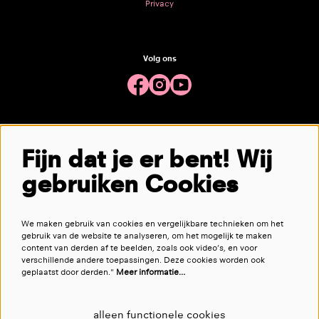
Privacy
Volg ons
Meld je aan voor de nieuwsbrief
Fijn dat je er bent! Wij
gebruiken Cookies
aanmelden
We maken gebruik van cookies en vergelijkbare technieken om het
Deze site wordt beschermd door reCAPTCHA, dataverwerking gebeurt in overeenstemming met de
Cloud Data Processing
gebruik van de website te analyseren, om het mogelijk te maken
Addendum
van Google.
content van derden af te beelden, zoals ook video’s, en voor
verschillende andere toepassingen. Deze cookies worden ook
geplaatst door derden."
Meer informatie…
alleen functionele cookies