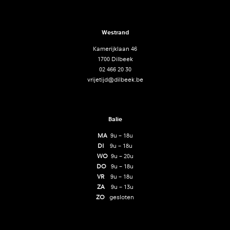
Westrand
Kamerijklaan 46
1700 Dilbeek
02 466 20 30
vrijetijd@dilbeek.be
Balie
MA
9u – 18u
DI
9u – 18u
WO
9u – 20u
DO
9u – 18u
VR
9u – 18u
ZA
9u – 13u
ZO
gesloten