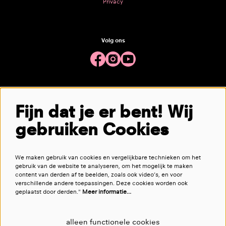
Privacy
Volg ons
Meld je aan voor de nieuwsbrief
Fijn dat je er bent! Wij
gebruiken Cookies
aanmelden
We maken gebruik van cookies en vergelijkbare technieken om het
Deze site wordt beschermd door reCAPTCHA, dataverwerking gebeurt in overeenstemming met de
Cloud Data Processing
gebruik van de website te analyseren, om het mogelijk te maken
Addendum
van Google.
content van derden af te beelden, zoals ook video’s, en voor
verschillende andere toepassingen. Deze cookies worden ook
geplaatst door derden."
Meer informatie…
alleen functionele cookies