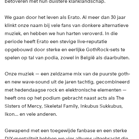
betoveren met hun duistere klanklandschap.
We gaan door het leven als Erato. Al meer dan 30 jaar
klinkt onze naam bij vele fans van donkere alternatieve
muziek, en hebben we hun harten veroverd. In die
periode heeft Erato een stevige live‑reputatie
opgebouwd door sterke en eerlijke GothRock‑sets te
spelen op tal van podia, zowel in België als daarbuiten.
Onze muziek — een zeldzame mix van de puurste goth‑
en new wave‑sound uit de jaren tachtig, gecombineerd
met hedendaagse rock en elektronische elementen —
heeft ons op het podium gebracht naast acts als The
Sisters of Mercy, Skeletal Family, Inkubus Sukkubus,
Ikon… en vele anderen.
Gewapend met een toegewijde fanbase en een sterke
DIY‑mentaliteit hebben we vier albums uitgebracht die