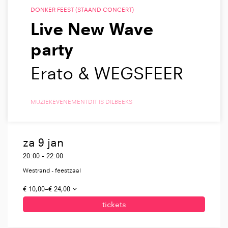
DONKER FEEST (STAAND CONCERT)
Live New Wave
party
Erato & WEGSFEER
MUZIEK
EVENEMENT
DIT IS DILBEEKS
za 9 jan
20:00
-
22:00
Westrand - feestzaal
€ 10,00–€ 24,00
tickets