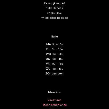
Kamerijklaan 46
1700 Dilbeek
02 466 20 30
vrijetijd@dilbeek.be
Balie
MA
9u – 18u
DI
9u – 18u
WO
9u – 20u
DO
9u – 18u
VR
9u – 18u
ZA
9u – 13u
ZO
gesloten
Meer info
Vacatures
Technische fiches