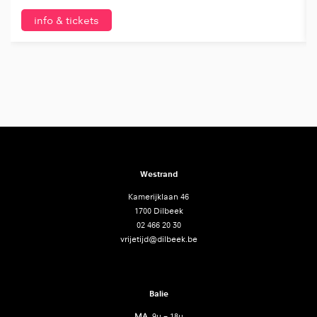
info & tickets
Westrand
Kamerijklaan 46
1700 Dilbeek
02 466 20 30
vrijetijd@dilbeek.be
Balie
MA
9u – 18u