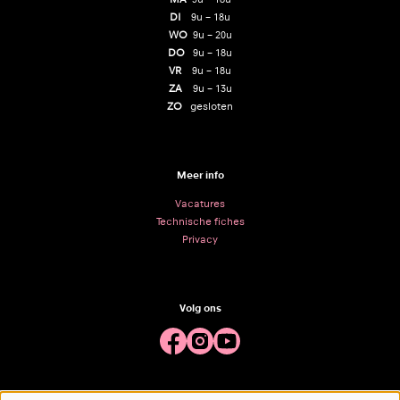
DI
9u – 18u
WO
9u – 20u
DO
9u – 18u
VR
9u – 18u
ZA
9u – 13u
ZO
gesloten
Meer info
Vacatures
Technische fiches
Privacy
Volg ons
Meld je aan voor de nieuwsbrief