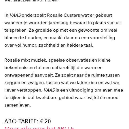
wel, laat zien en/of horen.
In
VAAS
onderzoekt Rosalie Custers wat er gebeurt
wanneer je woorden jarenlang bewaart in plaats van uit
te spreken. Ze groeide op met een gewoonte om veel
binnen te houden, en maakt daar nu een voorstelling
over vol humor, zachtheid en heldere taal.
Rosalie mixt muziek, speelse observaties en kleine
bekentenissen tot een cabaretstijl die warm en
ontwapenend aanvoelt. Ze zoekt naar de ruimte tussen
zeggen en zwijgen, tussen wat we laten zien en wat we
liever verstoppen.
VAAS
is een uitnodiging om even mee
te kijken in dat kwetsbare gebied waar twijfel én moed
samenleven.
ABO-TARIEF: € 20
Meer info over het ABO 5