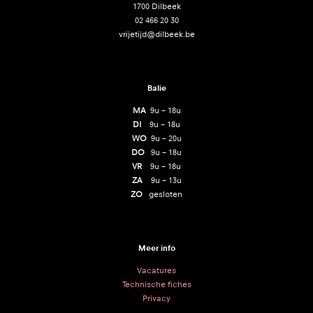
1700 Dilbeek
02 466 20 30
vrijetijd@dilbeek.be
Balie
MA
9u – 18u
DI
9u – 18u
WO
9u – 20u
DO
9u – 18u
VR
9u – 18u
ZA
9u – 13u
ZO
gesloten
Meer info
Vacatures
Technische fiches
Privacy