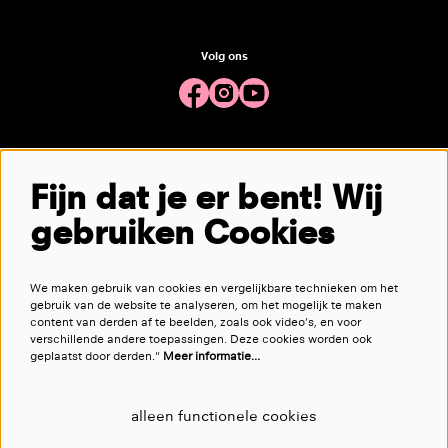
Volg ons
Meld je aan voor de nieuwsbrief
Fijn dat je er bent! Wij
gebruiken Cookies
aanmelden
We maken gebruik van cookies en vergelijkbare technieken om het
Deze site wordt beschermd door reCAPTCHA, dataverwerking gebeurt in overeenstemming met de
Cloud Data Processing
gebruik van de website te analyseren, om het mogelijk te maken
Addendum
van Google.
content van derden af te beelden, zoals ook video’s, en voor
verschillende andere toepassingen. Deze cookies worden ook
geplaatst door derden."
Meer informatie…
alleen functionele cookies