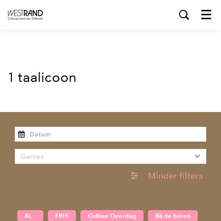
Menu
1 taalicoon
Genres
Minder filters
AL
FRIS
Cultuur Overdag
Bij de buren