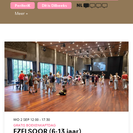
1 taalicoon
PeriferiK
Dit is Dilbeeks
Meer +
WO 2 SEP
12:00 - 17:30
GRATIS BOEKENKAFTDAG
EZELSOOR (6-13 jaar)