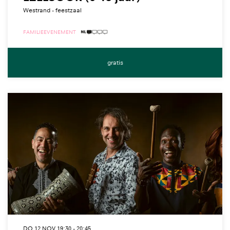
Westrand - feestzaal
FAMILIE
EVENEMENT
1 TAALICOON
gratis
DO 12 NOV
19:30 - 20:45