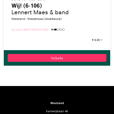
Wij! (6-106)
Lennert Maes & band
Westrand - theaterzaal (stoelkeuze)
AL (ALLE LEEFTIJDEN)
MUZIEK
1 TAALICOON
€ 6,00
tickets
Westrand
Kamerijklaan 46