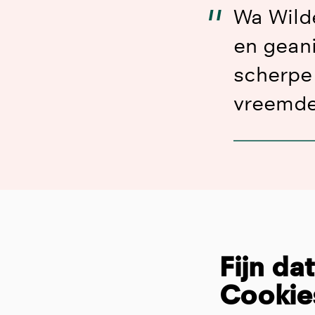
Wa Wilde
en gean
scherpe
vreemde
Inzoomen
Fijn da
Cookie