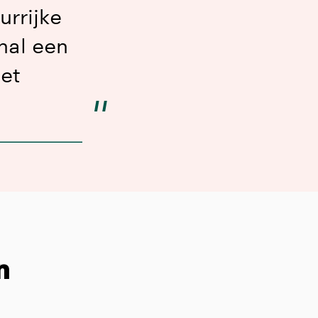
urrijke
nal een
et
Inzoomen
Inzoome
n