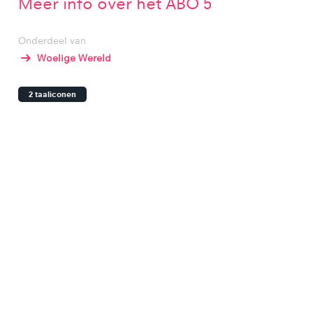
Meer info over het ABO 5
Onderdeel van
Woelige Wereld
2 taaliconen