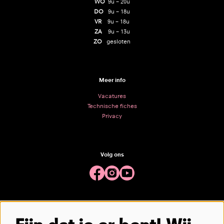
WO
9u – 20u
DO
9u – 18u
VR
9u – 18u
ZA
9u – 13u
ZO
gesloten
Meer info
Vacatures
Technische fiches
Privacy
Volg ons
Meld je aan voor de nieuwsbrief