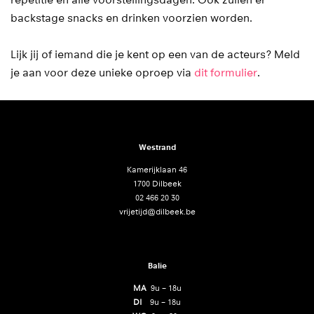
backstage snacks en drinken voorzien worden.
Lijk jij of iemand die je kent op een van de acteurs? Meld
je aan voor deze unieke oproep via
dit formulier
.
Westrand
Kamerijklaan 46
1700 Dilbeek
02 466 20 30
vrijetijd@dilbeek.be
Balie
MA
9u – 18u
DI
9u – 18u