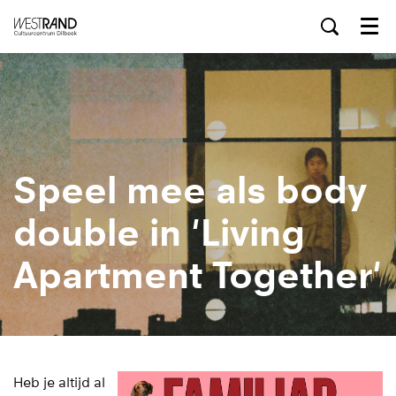
Menu
Speel mee als body
double in 'Living
Apartment Together'
Heb je altijd al