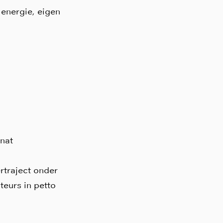
 energie, eigen
rnat
ertraject onder
teurs in petto