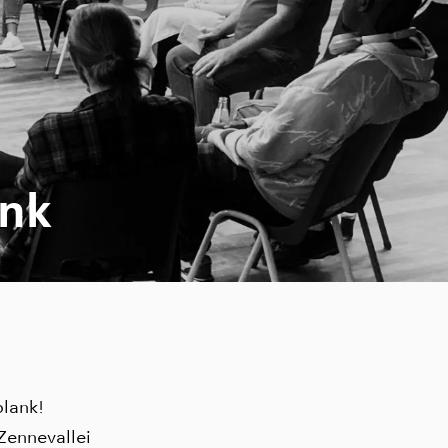
nk
plank!
Zennevallei