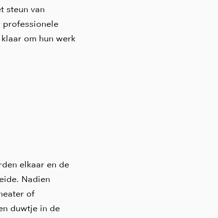
t steun van
r professionele
e klaar om hun werk
rden elkaar en de
eide. Nadien
heater of
en duwtje in de