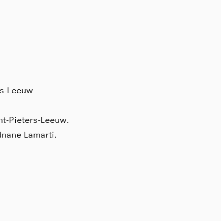
rs-Leeuw
nt-Pieters-Leeuw.
dnane Lamarti.