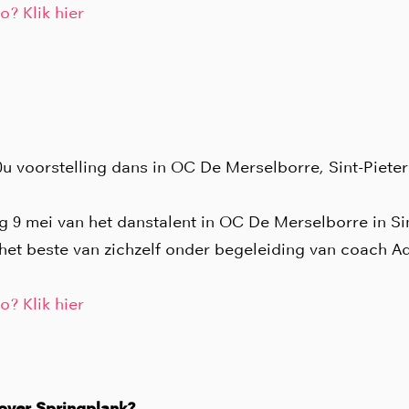
o? Klik hier
0u voorstelling dans in OC De Merselborre, Sint-Piete
 9 mei van het danstalent in OC De Merselborre in Si
et beste van zichzelf onder begeleiding van coach A
o? Klik hier
 over Springplank?