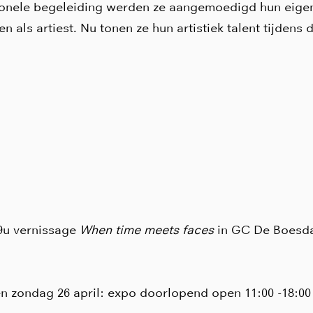
onele begeleiding werden ze aangemoedigd hun eigen s
en als artiest. Nu tonen ze hun artistiek talent tijde
19u vernissage
When time meets faces
in GC De Boesda
en zondag 26 april: expo doorlopend open 11:00 -18:00