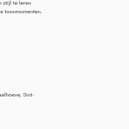
tijl te leren
ns de toonmomenten.
alhoeve, Sint-