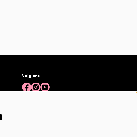
Volg ons
Meld je aan voor de nieuwsbrief
n
aanmelden