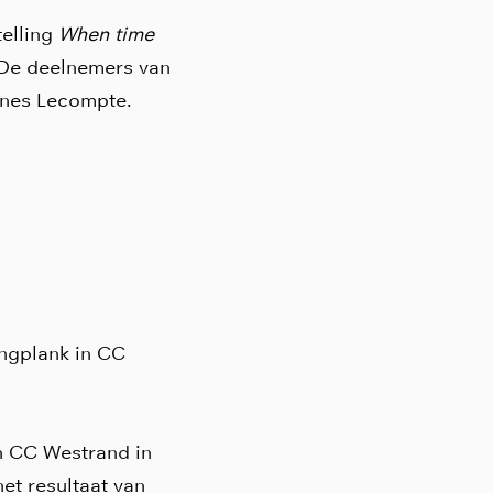
telling
When time
 De deelnemers van
nnes Lecompte.
ingplank in CC
n CC Westrand in
et resultaat van