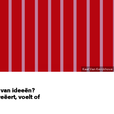
Kaat Van Kerckhove
p van ideeën?
eëert, voelt of