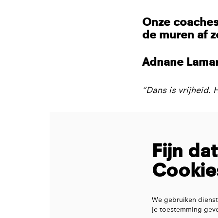
Onze coaches 
de muren af zo
A
dnane Lamart
“Dans is vrijheid. 
Fijn da
Cookie
We gebruiken dienst
je toestemming geve