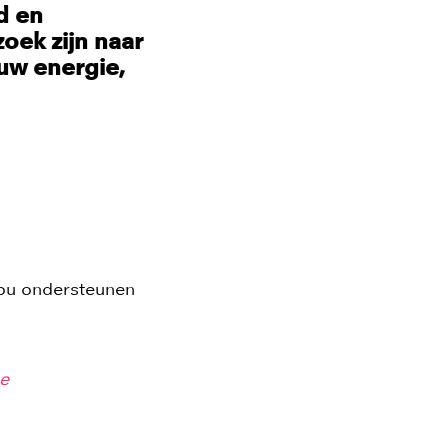
d en
oek zijn naar
ouw energie,
jou ondersteunen
e