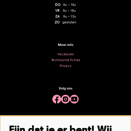
DO
9u – 18u
VR
9u – 18u
ZA
9u – 13u
ZO
gesloten
Meer info
Vacatures
Technische fiches
Privacy
Volg ons
Meld je aan voor de nieuwsbrief
Fijn dat je er bent! Wij