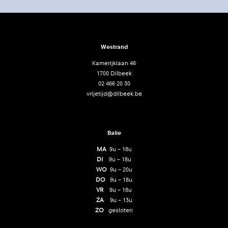
Westrand
Kamerijklaan 46
1700 Dilbeek
02 466 20 30
vrijetijd@dilbeek.be
Balie
MA
9u – 18u
DI
9u – 18u
WO
9u – 20u
DO
9u – 18u
VR
9u – 18u
ZA
9u – 13u
ZO
gesloten