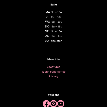
Balie
MA
9u – 18u
DI
9u – 18u
WO
9u – 20u
DO
9u – 18u
VR
9u – 18u
ZA
9u – 13u
ZO
gesloten
Meer info
Vacatures
Technische fiches
Privacy
Volg ons