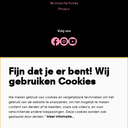
Technische fiches
Privacy
Volg ons
Meld je aan voor de nieuwsbrief
Fijn dat je er bent! Wij
gebruiken Cookies
aanmelden
We maken gebruik van cookies en vergelijkbare technieken om het
Deze site wordt beschermd door reCAPTCHA, dataverwerking gebeurt in overeenstemming met de
Cloud Data Processing
gebruik van de website te analyseren, om het mogelijk te maken
Addendum
van Google.
content van derden af te beelden, zoals ook video’s, en voor
verschillende andere toepassingen. Deze cookies worden ook
geplaatst door derden."
Meer informatie…