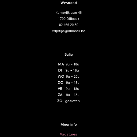
Westrand
Kamerijklaan 46
1700 Dilbeek
02 466 20 30
vrijetijd@dilbeek.be
Balie
MA
9u – 18u
DI
9u – 18u
WO
9u – 20u
DO
9u – 18u
VR
9u – 18u
ZA
9u – 13u
ZO
gesloten
Meer info
Vacatures