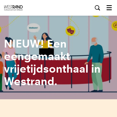
Menu
NIEUW! Een
eengemaakt
vrijetijdsonthaal in
Westrand.