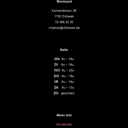
Westrand
Kamerijklaan 46
1700 Dilbeek
02 466 20 30
vrijetijd@dilbeek.be
Balie
MA
9u – 18u
DI
9u – 18u
WO
9u – 20u
DO
9u – 18u
VR
9u – 18u
ZA
9u – 13u
ZO
gesloten
Meer info
Vacatures