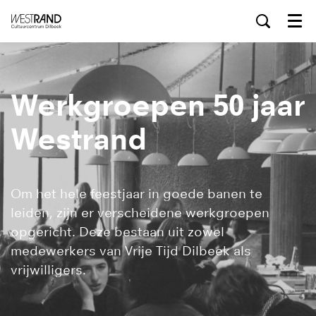
Menu
Werkgroepen 50 jaar
Westrand
Om het hele feestjaar in goede banen te
leiden, zijn er verscheidene werkgroepen
opgericht. Deze bestaan uit zowel
medewerkers van Vrije Tijd Dilbeek als
vrijwilligers.