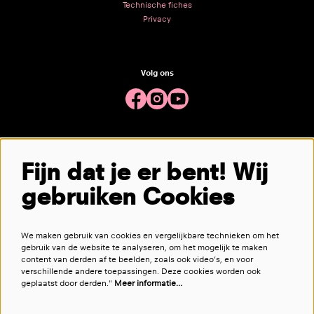
Technische fiches
Privacy
Volg ons
Meld je aan voor de nieuwsbrief
Fijn dat je er bent! Wij
gebruiken Cookies
aanmelden
We maken gebruik van cookies en vergelijkbare technieken om het
Deze site wordt beschermd door reCAPTCHA, dataverwerking gebeurt in overeenstemming met de
Cloud Data Processing
gebruik van de website te analyseren, om het mogelijk te maken
Addendum
van Google.
content van derden af te beelden, zoals ook video’s, en voor
verschillende andere toepassingen. Deze cookies worden ook
geplaatst door derden."
Meer informatie…