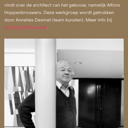
vindt over de architect van het gebouw, namelijk Alfons
Hoppenbrouwers. Deze werkgroep wordt getrokken
door Annelies Desmet (team kunsten). Meer info bij
kunsten@dilbeek.be
.