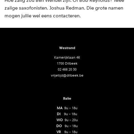
Hoe zalig zou Ben Wendel zijn. Of Bob Reynolds? Twee
zalige saxofonisten. Joshua Redman. Die grote namen
mogen jullie wel eens contacteren.
Westrand
Kamerijklaan 46
1700 Dilbeek
02 466 20 30
vrijetijd@dilbeek.be
Balie
MA
9u – 18u
DI
9u – 18u
WO
9u – 20u
DO
9u – 18u
VR
9u – 18u