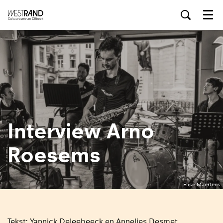
Menu
Interview Arno
Roesems
Elise Maertens
Tekst: Yannick Deleebeeck en Annelies Desmet