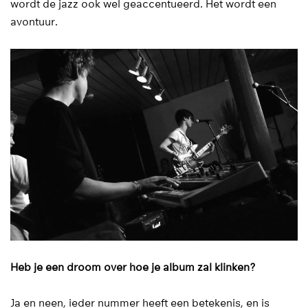
wordt de jazz ook wel geaccentueerd. Het wordt een
avontuur.
Heb je een droom over hoe je album zal klinken?
Ja en neen, ieder nummer heeft een betekenis, en is