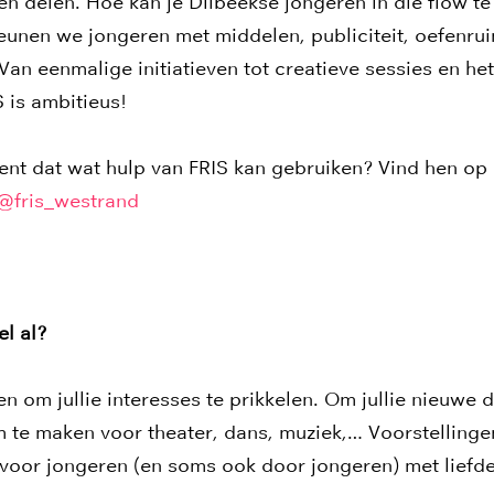
n delen. Hoe kan je Dilbeekse jongeren in die flow t
eunen we jongeren met middelen, publiciteit, oefenr
Van eenmalige initiatieven tot creatieve sessies en he
is ambitieus!
lent dat wat hulp van FRIS kan gebruiken? Vind hen op
@fris_westrand
el al?
en om jullie interesses te prikkelen. Om jullie nieuwe 
te maken voor theater, dans, muziek,… Voorstellinge
 voor jongeren (en soms ook door jongeren) met liefde