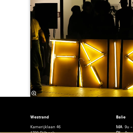
Westrand
Balie
Kamerijklaan 46
MA
9u –
1700 Dilbeek
DI
9u –