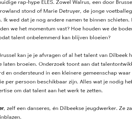
huidige rap-hype ELES. Zowel Walrus, een door Brussel
rowland stond of Marie Detruyer, de jonge voetballeg
 Ik wed dat je nog andere namen te binnen schieten. D
uden we het momentum vast? Hoe houden we de bodem
zodat talent onbelemmerd kan blijven bloeien?
Brussel kan je je afvragen of al het talent van Dilbeek
 te laten broeien. Onderzoek toont aan dat talentontwik
 en ondersteund in een kleinere gemeenschap waar m
e per persoon beschikbaar zijn. Alles wat je nodig heb
rtise om dat talent aan het werk te zetten.
er
, zelf een danseres, én Dilbeekse jeugdwerker. Ze za
inblazen.