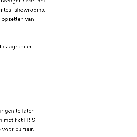
e brengen? Met het
uimtes, showrooms,
t opzetten van
 Instagram en
dingen te laten
n met het FRIS
 voor cultuur.