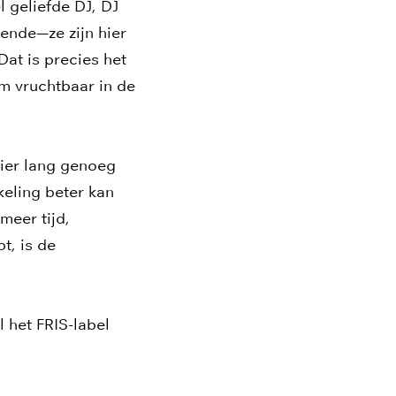
 geliefde DJ, DJ
ende—ze zijn hier
at is precies het
 vruchtbaar in de
 hier lang genoeg
keling beter kan
eer tijd,
t, is de
l het FRIS-label