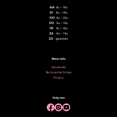
MA
9u – 18u
DI
9u – 18u
WO
9u – 20u
DO
9u – 18u
VR
9u – 18u
ZA
9u – 13u
ZO
gesloten
Meer info
Vacatures
Technische fiches
Privacy
Volg ons