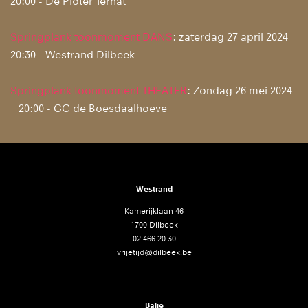
20:00 - De Ploter Ternat
Springplank toonmoment DANS
: zaterdag 27 april 2024
20:30 - Westrand Dilbeek
Springplank toonmoment THEATER
: Zondag 26 mei 2024
– 20:00 - GC de Boesdaalhoeve
Westrand
Kamerijklaan 46
1700 Dilbeek
02 466 20 30
vrijetijd@dilbeek.be
Balie