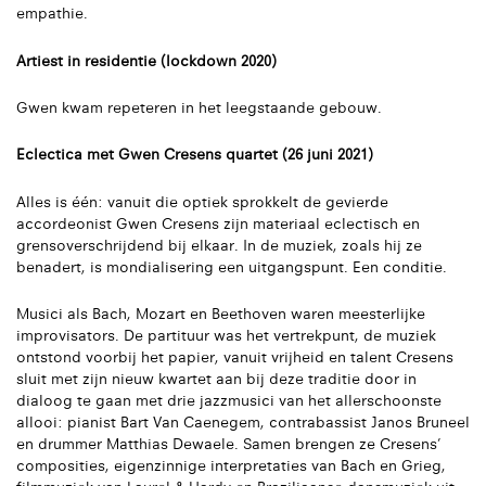
empathie.
Artiest in residentie (lockdown 2020)
Gwen kwam repeteren in het leegstaande gebouw.
Eclectica met Gwen Cresens quartet (26 juni 2021)
Alles is één: vanuit die optiek sprokkelt de gevierde
accordeonist Gwen Cresens zijn materiaal eclectisch en
grensoverschrijdend bij elkaar. In de muziek, zoals hij ze
benadert, is mondialisering een uitgangspunt. Een conditie.
Musici als Bach, Mozart en Beethoven waren meesterlijke
improvisators. De partituur was het vertrekpunt, de muziek
ontstond voorbij het papier, vanuit vrijheid en talent Cresens
sluit met zijn nieuw kwartet aan bij deze traditie door in
dialoog te gaan met drie jazzmusici van het allerschoonste
allooi: pianist Bart Van Caenegem, contrabassist Janos Bruneel
en drummer Matthias Dewaele. Samen brengen ze Cresens’
composities, eigenzinnige interpretaties van Bach en Grieg,