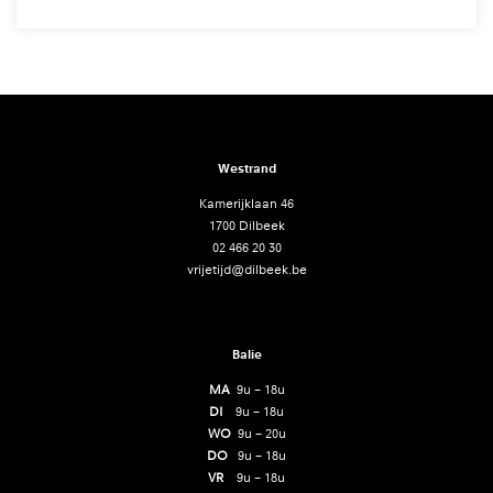
Westrand
Kamerijklaan 46
1700 Dilbeek
02 466 20 30
vrijetijd@dilbeek.be
Balie
MA
9u – 18u
DI
9u – 18u
WO
9u – 20u
DO
9u – 18u
VR
9u – 18u