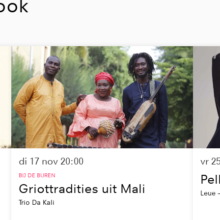
ook
di 17 nov
20:00
vr 2
BIJ DE BUREN
Pel
Griottradities uit Mali
Leue –
Trio Da Kali