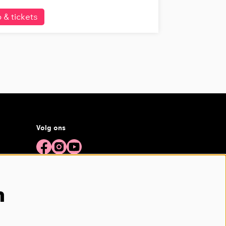
o & tickets
Volg ons
Meld je aan voor de nieuwsbrief
n
aanmelden