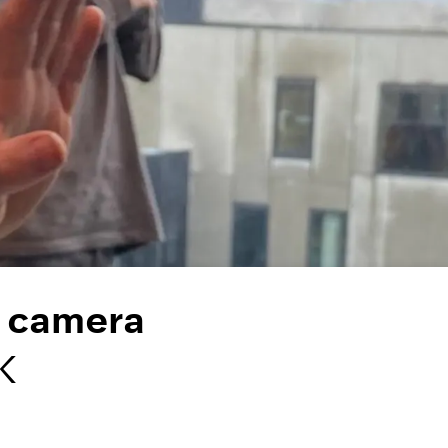
e camera
K