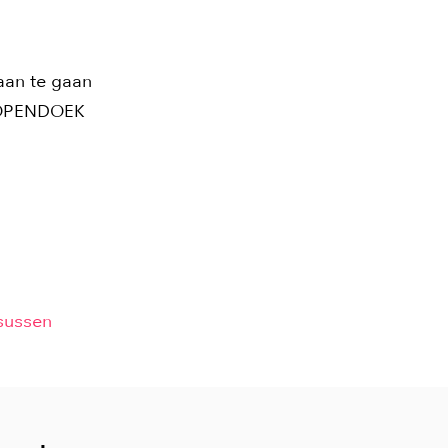
aan te gaan
ap OPENDOEK
n
sussen