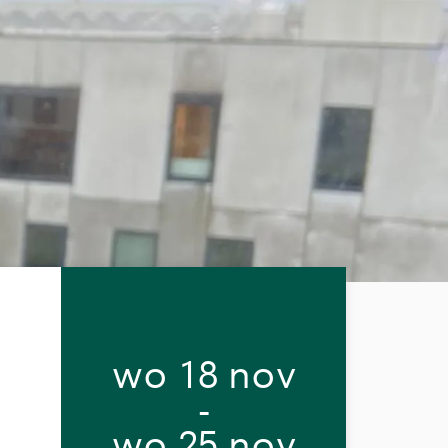
wo 18 nov
-
wo 25 nov