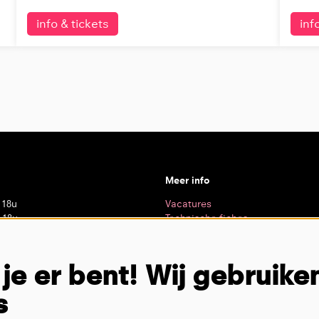
info & tickets
inf
Meer info
 18u
Vacatures
 18u
Technische fiches
 20u
Privacy
– 18u
– 18u
 je er bent! Wij gebruike
 13u
loten
s