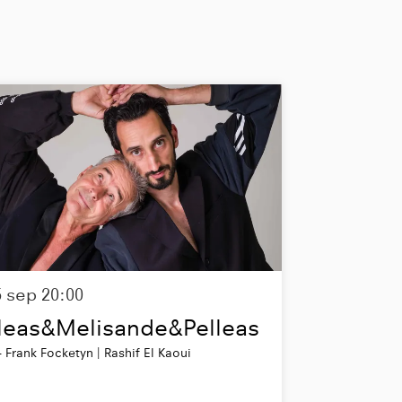
5 sep
20:00
leas&Melisande&Pelleas
 Frank Focketyn | Rashif El Kaoui