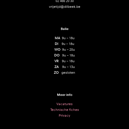
02 466 20 30
vrijetijd@dilbeek.be
Balie
MA
9u – 18u
DI
9u – 18u
WO
9u – 20u
DO
9u – 18u
VR
9u – 18u
ZA
9u – 13u
ZO
gesloten
Meer info
Vacatures
Technische fiches
Privacy