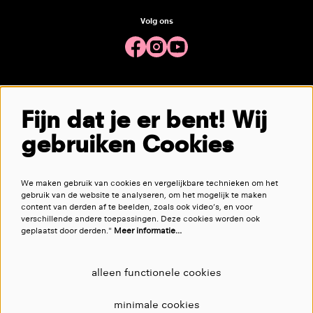
Volg ons
Meld je aan voor de nieuwsbrief
Fijn dat je er bent! Wij
gebruiken Cookies
aanmelden
We maken gebruik van cookies en vergelijkbare technieken om het
Deze site wordt beschermd door reCAPTCHA, dataverwerking gebeurt in overeenstemming met de
Cloud Data Processing
gebruik van de website te analyseren, om het mogelijk te maken
Addendum
van Google.
content van derden af te beelden, zoals ook video’s, en voor
verschillende andere toepassingen. Deze cookies worden ook
geplaatst door derden."
Meer informatie…
alleen functionele cookies
minimale cookies