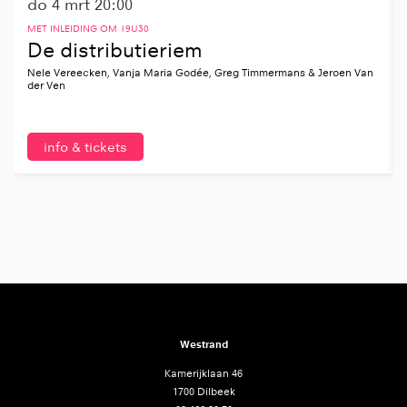
do 4 mrt
20:00
MET INLEIDING OM 19U30
De distributieriem
Nele Vereecken, Vanja Maria Godée, Greg Timmermans & Jeroen Van
der Ven
info & tickets
Westrand
Kamerijklaan 46
1700 Dilbeek