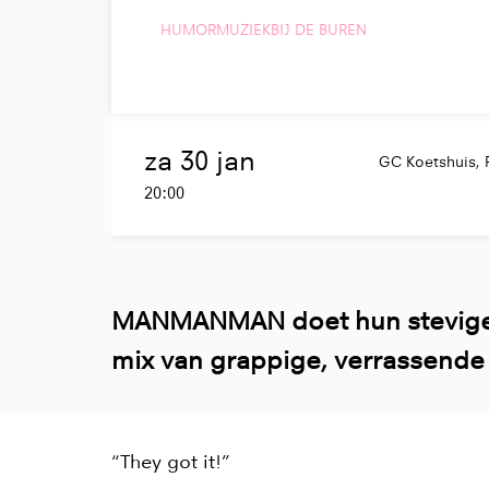
HUMOR
MUZIEK
BIJ DE BUREN
za 30 jan
GC Koetshuis,
20:00
MANMANMAN doet hun stevige li
mix van grappige, verrassende
“They got it!”