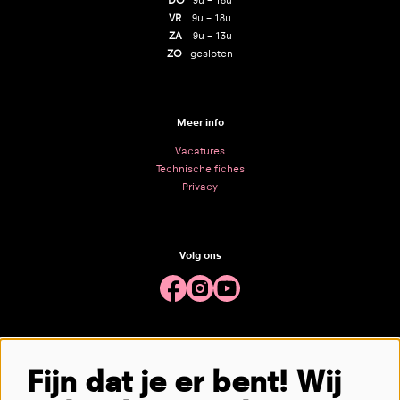
DO
9u – 18u
VR
9u – 18u
ZA
9u – 13u
ZO
gesloten
Meer info
Vacatures
Technische fiches
Privacy
Volg ons
Meld je aan voor de nieuwsbrief
Fijn dat je er bent! Wij