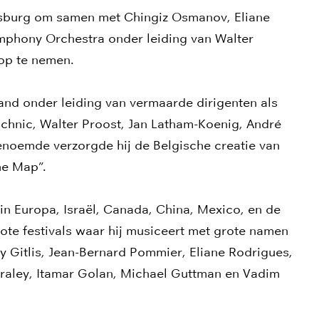
ersburg om samen met Chingiz Osmanov, Eliane
ymphony Orchestra onder leiding van Walter
 op te nemen.
nland onder leiding van vermaarde dirigenten als
achnic, Walter Proost, Jan Latham-Koenig, André
enoemde verzorgde hij de Belgische creatie van
he Map”.
n Europa, Israël, Canada, China, Mexico, en de
rote festivals waar hij musiceert met grote namen
ry Gitlis, Jean-Bernard Pommier, Eliane Rodrigues,
Braley, Itamar Golan, Michael Guttman en Vadim