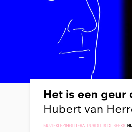
Het is een geur 
Hubert van Her
MUZIEK
LEZING
LITERATUUR
DIT IS DILBEEKS
4 