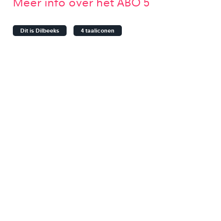
Meer info over het ABO 5
Dit is Dilbeeks
4 taaliconen