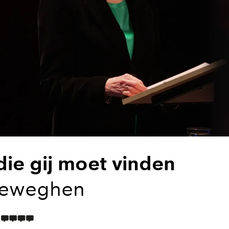
die gij moet vinden
reweghen
TAALICONEN