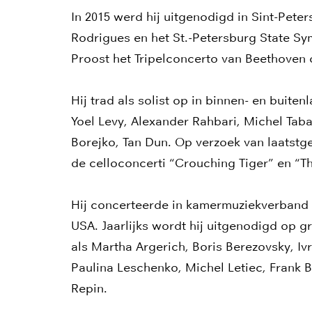
In 2015 werd hij uitgenodigd in Sint-Pet
Rodrigues en het St.-Petersburg State S
Proost het Tripelconcerto van Beethoven
Hij trad als solist op in binnen- en buite
Yoel Levy, Alexander Rahbari, Michel Tab
Borejko, Tan Dun. Op verzoek van laatstg
de celloconcerti “Crouching Tiger” en “T
Hij concerteerde in kamermuziekverband i
USA. Jaarlijks wordt hij uitgenodigd op g
als Martha Argerich, Boris Berezovsky, Iv
Paulina Leschenko, Michel Letiec, Frank 
Repin.