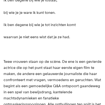
Ik ben degene bij wie je loslaat,
bij wie je je ware ik kunt tonen.
Ik ben degene bij wie je tot inzichten komt
waarvan je niet eens wist dat je ze had.
Twee vrouwen staan op de scène. De ene is een gevierde
actrice die op het punt staat haar eerste eigen film te
maken, de andere een gelauwerde journaliste die haar
Inzoomen
confronteert met vragen, vermoedens en geruchten. Wat
begint als een gemoedelijke Q&A ontspoort gaandeweg
in een spel van bewijsdrang, kantelende
machtsdynamieken en fanatieke
ontmaskeringspogingen. Alle onthullingen ten spijt is het