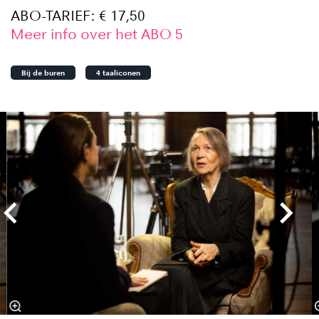
ABO-TARIEF: € 17,50
Meer info over het ABO 5
Bij de buren
4 taaliconen
Overslaan