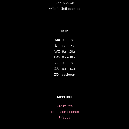
02 466 20 30
vrijetijd@dilbeek.be
Balie
MA
9u – 18u
DI
9u – 18u
WO
9u – 20u
DO
9u – 18u
VR
9u – 18u
ZA
9u – 13u
ZO
gesloten
Meer info
Vacatures
Technische fiches
Privacy