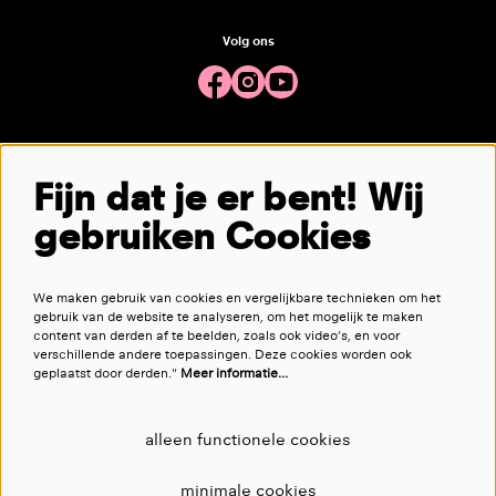
Volg ons
Meld je aan voor de nieuwsbrief
Fijn dat je er bent! Wij
gebruiken Cookies
aanmelden
We maken gebruik van cookies en vergelijkbare technieken om het
Deze site wordt beschermd door reCAPTCHA, dataverwerking gebeurt in overeenstemming met de
Cloud Data Processing
gebruik van de website te analyseren, om het mogelijk te maken
Addendum
van Google.
content van derden af te beelden, zoals ook video’s, en voor
verschillende andere toepassingen. Deze cookies worden ook
geplaatst door derden."
Meer informatie…
alleen functionele cookies
minimale cookies