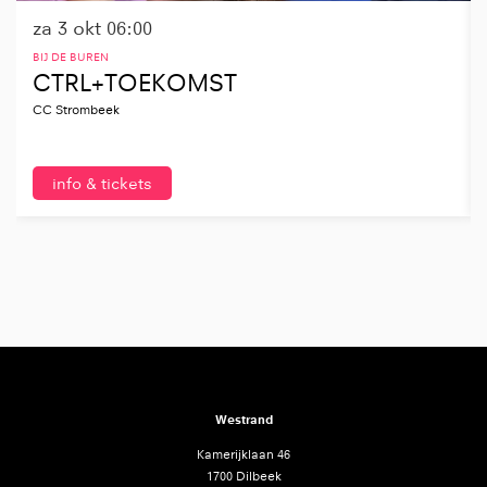
za 3 okt
06:00
BIJ DE BUREN
CTRL+TOEKOMST
CC Strombeek
info & tickets
Westrand
Kamerijklaan 46
1700 Dilbeek