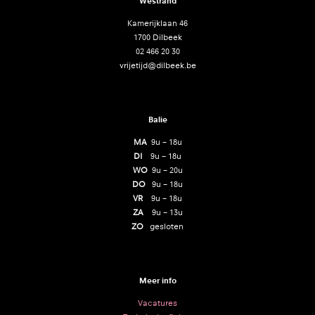
Westrand
Kamerijklaan 46
1700 Dilbeek
02 466 20 30
vrijetijd@dilbeek.be
Balie
MA
9u – 18u
DI
9u – 18u
WO
9u – 20u
DO
9u – 18u
VR
9u – 18u
ZA
9u – 13u
ZO
gesloten
Meer info
Vacatures