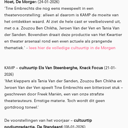
Hoet, De Morge
n (24-01-2026)
'Tine Embrechts die nog eens meespeelt in een
theatervoorstelling: alleen al daarom is KAMP de moeite van
het ontdekken waard. Al ziet de hele cast er veelbelovend uit,
met o.a. Zouzou Ben Chikha, Jeroen Van der Ven en Tania Van
der Sanden. Bovendien draait deze productie van Het Kwartier
en theater arsenaal rond een even actuele als prangende
thematiek.' -
lees hier de volledige cultuurtip in de Morgen
KAMP –
cultuurtip Els Van Steenberghe, Knack Focus
(21-01-
2026)
‘Met kleppers als Tania Van der Sanden, Zouzou Ben Chikha en
Jeroen Van der Ven speelt Tine Embrechts een bitterzoet stuk –
geschreven door Freek Mariën, een van onze strafste
theaterauteurs. Ernstige materie. Toch wordt dit geen
gortdroog toneel.’
De voorstellingen van het voorjaar –
cultuurtip
podiumredactie, De Standaard
(08-01-2026)