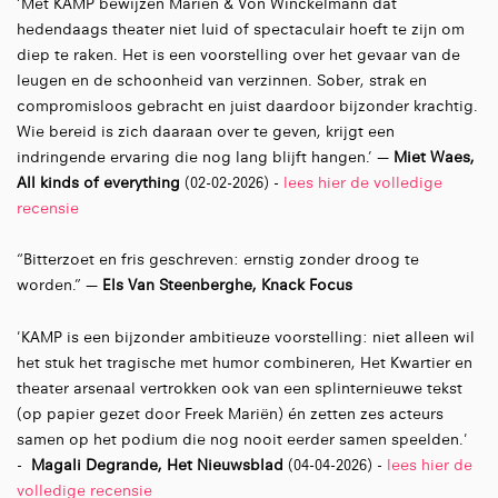
‘Met KAMP bewijzen Mariën & Von Winckelmann dat
hedendaags theater niet luid of spectaculair hoeft te zijn om
diep te raken. Het is een voorstelling over het gevaar van de
leugen en de schoonheid van verzinnen. Sober, strak en
compromisloos gebracht en juist daardoor bijzonder krachtig.
Wie bereid is zich daaraan over te geven, krijgt een
indringende ervaring die nog lang blijft hangen.’ —
Miet Waes,
All kinds of everything
(02-02-2026) -
lees hier de volledige
recensie
“Bitterzoet en fris geschreven: ernstig zonder droog te
worden.” —
Els Van Steenberghe, Knack Focus
'KAMP is een bijzonder ambitieuze voorstelling: niet alleen wil
het stuk het tragische met humor combineren, Het Kwartier en
theater arsenaal vertrokken ook van een splinternieuwe tekst
(op papier gezet door Freek Mariën) én zetten zes acteurs
samen op het podium die nog nooit eerder samen speelden.'
-
Magali Degrande, Het Nieuwsblad
(04-04-2026) -
lees hier de
volledige recensie