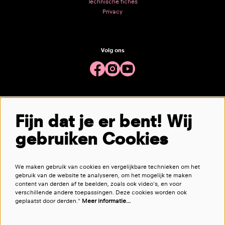
Technische fiches
Privacy
Volg ons
Meld je aan voor de nieuwsbrief
Fijn dat je er bent! Wij
gebruiken Cookies
aanmelden
We maken gebruik van cookies en vergelijkbare technieken om het
Deze site wordt beschermd door reCAPTCHA, dataverwerking gebeurt in overeenstemming met de
Cloud Data Processing
gebruik van de website te analyseren, om het mogelijk te maken
Addendum
van Google.
content van derden af te beelden, zoals ook video’s, en voor
verschillende andere toepassingen. Deze cookies worden ook
geplaatst door derden."
Meer informatie…